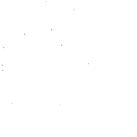
2026-07-22T13:19:07+08:00
admin
英雄联盟战队新春贺岁视频发布，创新跨界送祝福