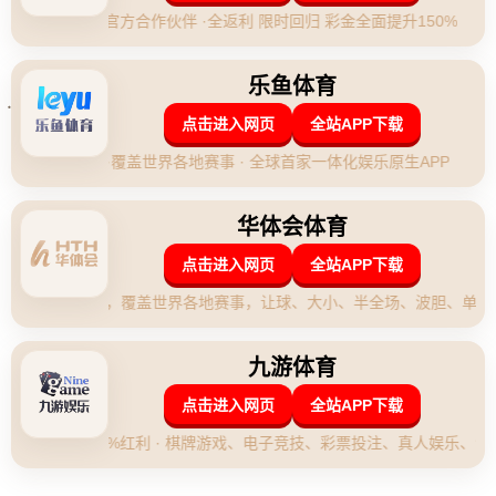
新闻中心
最新新闻掌握实时动态