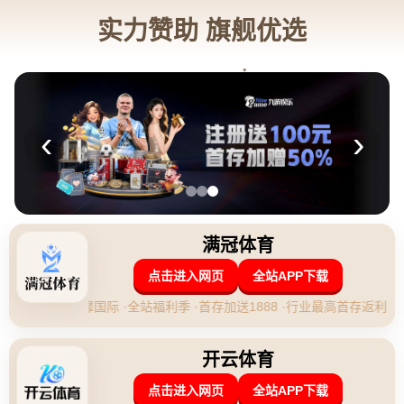
18592228733
admin@zh-cn-leyu.com
新闻中心
网站首页
|
新闻中心