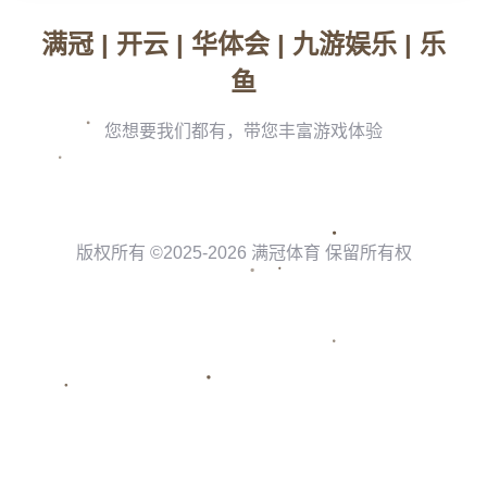
2026-07-30T13:19:13+08:00
admin
双冠风暴！温哥华白浪5-0横扫决赛舞台