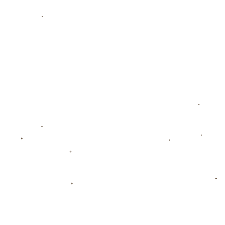
2026-07-29T13:19:15+08:00
admin
皇马遇强则弱，玄学失效，斗志全无，侥幸仅失3球