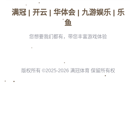
作为曾经带领拜仁慕尼黑在2020年豪取六冠王的神奇教头，
Hans-Dieter Flick
（弗里克）的执教能力毋庸置疑。他擅长的高位
压迫和快速进攻风格，与巴萨传统的控球哲学有异曲同工之妙。
加泰媒体指出，巴萨管理层希望通过引入弗里克，重新激活球队
的进攻火力，同时解决目前阵容中缺乏纪律性与整体性的问题。
值得一提的是，弗里克曾在德国国家队执教期间展现出对年轻球
员的调教能力，这对于目前处于重建期的巴塞罗那来说尤为重
要。以佩德里、加维为代表的新生代球员，若能在弗里克的体系
下得到进一步磨砺，或许能更快成长为世界级球星。
基米希：巴薩中场的完美拼图
如果说弗里克是战术层面的革新者，那么
Joshua Kimmich
（基米
希）则是球场上不可或缺的多面手。作为一名能够在后腰、中卫
甚至右后卫位置上游刃有余的球员，基米希的技术和视野堪称顶
级。加泰媒体透露，巴萨看中了他的全面性，希望他能填补布斯