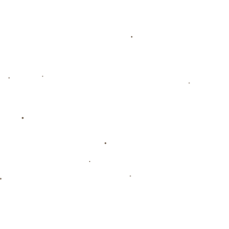
Leyu乐鱼
联系我们
随时联系我们的社交媒体
栏目导航
关于Leyu乐鱼
产品服务
新闻中心
联系我们