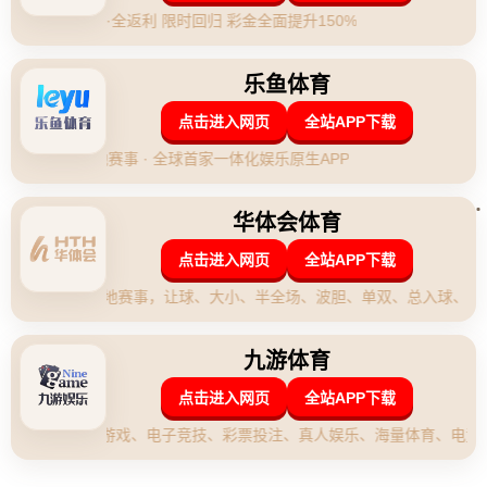
新闻中心
加泰媒体爆料：弗里克与基米希或将在夏窗联手加
盟巴萨，拜仁再遭挖角！
引言：巴萨重建计划的新篇章
在足球世界里，转会市场总是充满惊喜与期待。近期，加泰罗尼
亚媒体爆出重磅消息：前拜仁慕尼黑主帅
弗里克
以及中场核心
基
米希
可能在今年夏天携手加盟巴塞罗那。这一传闻不仅点燃了球
迷的热情，也让人不禁感叹：巴萨这是要“可劲薅”拜仁的节奏
啊！本文将深入探讨这一转会传闻的背景、可能性以及对双方球
队的影响，带你一窥巴萨重建计划的最新动态。
弗里克与巴萨：战术理念的完美契合