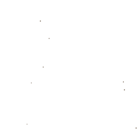
人曾在拜仁共事多年，彼此熟悉对方的战术思路。若能同时加
盟，这种“打包”效应将大大降低新帅和新援融入团队的时间成
本。