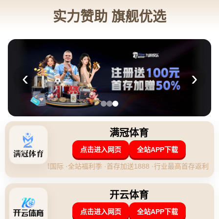
18592228733
admin@zh-cn-leyu.com
新闻中心
网站首页
|
新闻中心