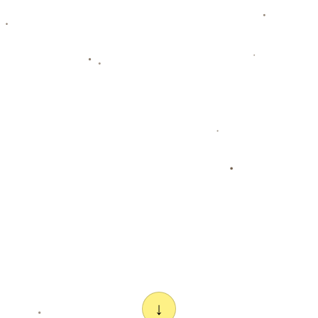
Contact
QQ：532251785
手机：18592228733
邮箱：admin@zh-cn-leyu.com
发送邮箱
注册我们的最新新闻和文章，我们不会给你发垃圾邮件。