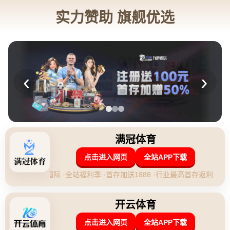
18592228733
admin@zh-cn-leyu.com
新闻中心
网站首页
|
新闻中心