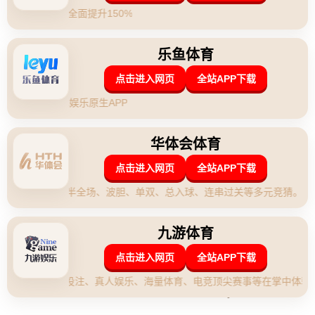
新闻中心
伊万科维奇：对阵澳大利亚将加强攻势，塞鸟表现
亮眼
引言：国足新策略下的关键一战
在即将到来的世预赛中，中国男足将迎战劲敌澳大利亚队。作为
国足主教练，伊万科维奇在赛前发布会上明确表示，此役将更加
注重进攻策略，而核心球员“塞鸟”（绰号）的表现更是备受期
待。这番表态不仅让人眼前一亮，也为这场硬仗增添了更多看
点。面对强敌，国足能否通过全新的战术打法实现突破？本文将
围绕伊万科维奇的战术思路和塞鸟的发挥展开分析，为球迷带来
深度解读。
伊万科维奇的战术调整：从防守到进攻
过去，国足在面对实力强劲的对手时，往往采取稳守反击的策