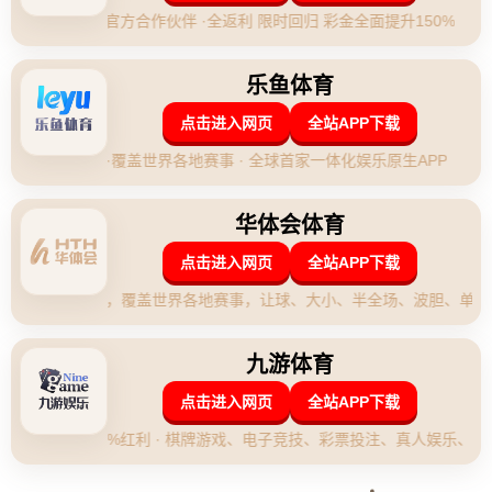
新闻中心
2024足协年报揭晓：职业球员达2740人，多项指
标显著增长
引言：中国足球的新起点令人振奋
近年来，中国足球一直在寻求突破与发展，而2024年中国足协发
布的年报无疑为行业注入了新的信心。这份报告显示，多项关键
数据实现显著提升，尤其是职业球员总数达到2740人，彰显了中
国足球职业化水平的稳步提高。本文将围绕这份年报，深入剖析
数据背后的意义，探讨中国足球的未来发展方向，为广大球迷和
从业者带来全面解读。
一、职业球员数量创新高：2740人的背后故事
根据足协2024年年报，中国职业球员总数已达到
2740人
，这一
数字较往年有明显增长。这不仅反映了足球人才储备的扩大，也
体现了基层青训体系的逐步完善。值得注意的是，这些球员涵盖