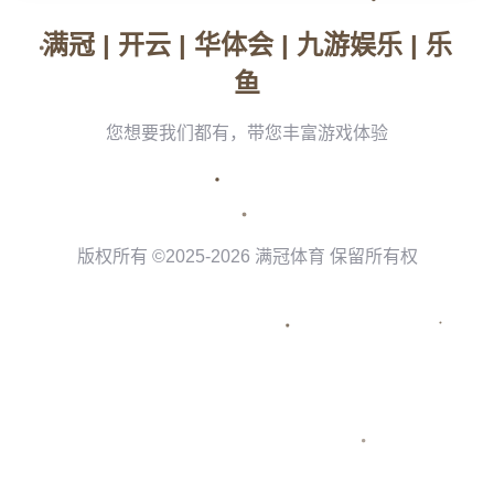
了中超、中甲及中乙等多个联赛层级，表明职业足球的覆盖面正
在拓宽。
以某中乙俱乐部为例，该俱乐部近年来通过与地方学校合作，成
功挖掘了一批年轻潜力球员，其中不乏进入职业联赛的新星。这
种“从校园到赛场”的模式，正是推动职业球员数量增长的重要因
素之一。
二、数据提升的多维度解读：不仅仅是人数
除了职业球员数量的增加，年报还揭示了其他关键数据的进步。
例如，注册俱乐部数量、青少年参与度以及赛事组织水平均有不
同程度的提高。尤其是青少年足球培训体系，2024年的参与人数
同比增长了
约15%
，为未来的人才储备奠定了坚实基础。
此外，国内联赛的观赛人次和转播覆盖率也有显著提升，这意味
着中国足球的市场影响力正在逐步扩大。这些数据的背后，是足
协在政策支持、资金投入以及国际化合作上的持续努力。
三、挑战与机遇并存：如何将数据转化为实力
尽管数据令人鼓舞，但我们也必须清醒地认识到，数量增长并不
完全等同于质量提升。当前，中国足球在技战术水平、国际竞争
力等方面仍存在差距。如何将这
2740名职业球员
培养成真正的顶