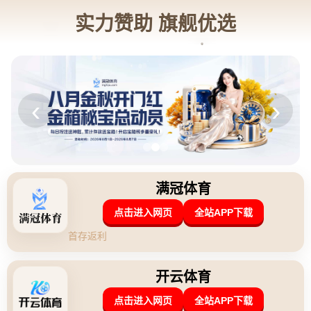
18592228733
admin@zh-cn-leyu.com
新闻中心
网站首页
|
新闻中心