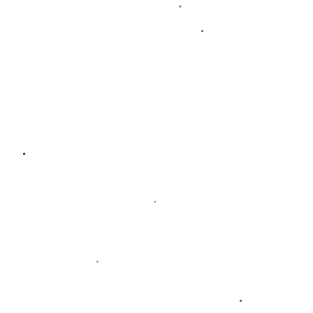
随时联系我们的社交媒体
栏目导航
关于Leyu乐鱼
产品服务
新闻中心
联系我们