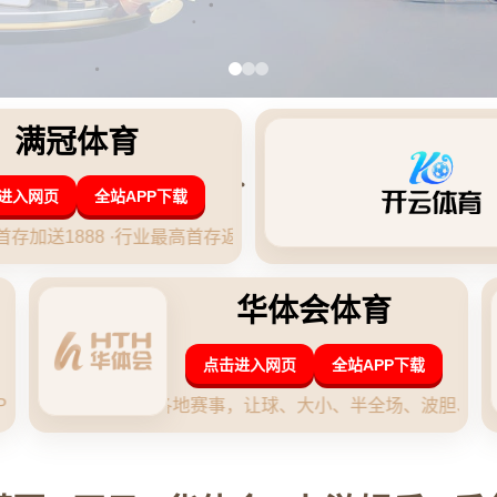
2026-
08-
4-2力克日本，章琮玺神勇
05T13:19:05+
Facebook
Instagram
Twitter
念与激情。而在最近结束的U15东
敌日本队，成功夺得冠军。这场比赛不
章琮玺
成为全场焦点，他的两次神勇
们一起回顾这场令人振奋的对决，探