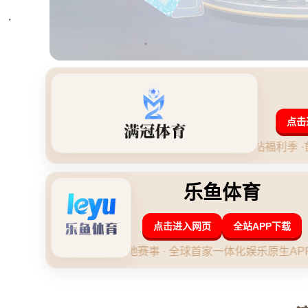
新闻中心
中国U15东亚杯夺冠，点球大战
两扑点
前言：一场激动人心的胜利
在足球的世界里，每一次点球大战都充满了悬
亚杯决赛中，中国队以点球大战4-2击败强
仅展现了中国小将们的顽强斗志，更让门将
扑点直接决定了比赛的胜负。接下来，让我
析中国队如何在关键时刻力克对手。