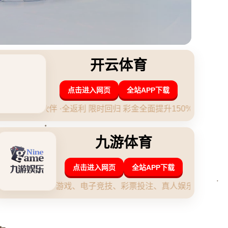
热门新闻
实时了解热门新闻
08:00
热门新闻
CBA为何不设立最佳第
六人奖项？
引言：CBA的“隐藏英雄”为何无人
问津 在篮球赛场上，首发球员往
往是聚光灯下的焦点，但替补席