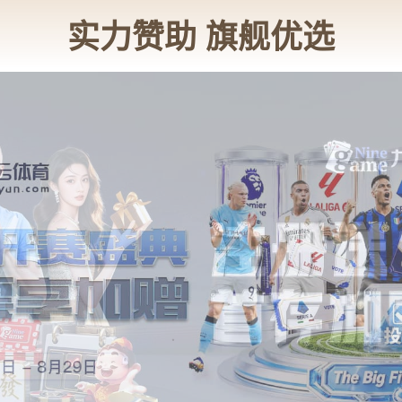
网站首页
关于LEYU乐鱼
产品服务
新闻中心
网站首页
|
新闻中心