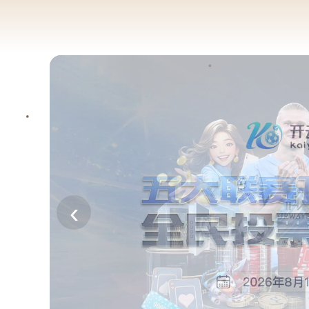
18592228733
admin@zh-cn-leyu.com